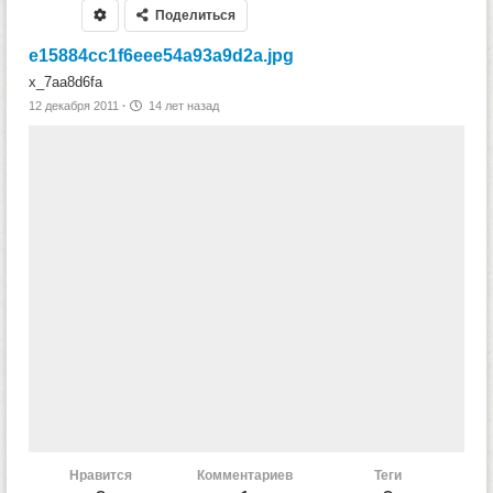
Поделиться
e15884cc1f6eee54a93a9d2a.jpg
x_7aa8d6fa
12 декабря 2011
·
14 лет назад
Нравится
Комментариев
Теги