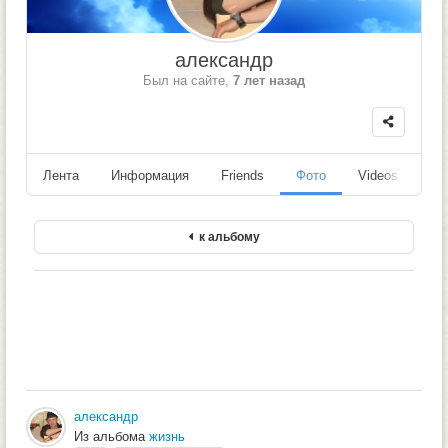
александр
Был на сайте,
7 лет назад
Лента
Информация
Friends
Фото
Videos
Fo
к альбому
александр
Из альбома
жизнь