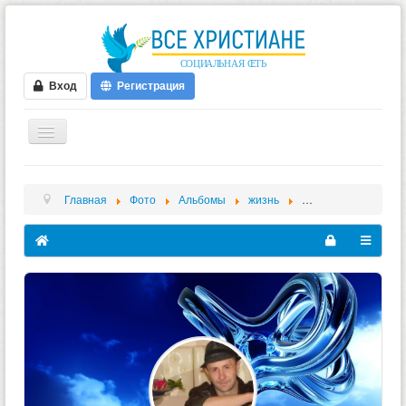
Вход
Регистрация
ГЛАВНАЯ
Главная
Фото
Альбомы
жизнь
e15884cc1f6eee54a
ФОРУМ
ВИДЕО
БЛОГИ
МУЗЫКА
БИБЛИЯ
ОПРОСЫ
НОВОСТИ