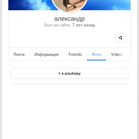
александр
Был на сайте,
7 лет назад
Лента
Информация
Friends
Фото
Videos
Fo
к альбому