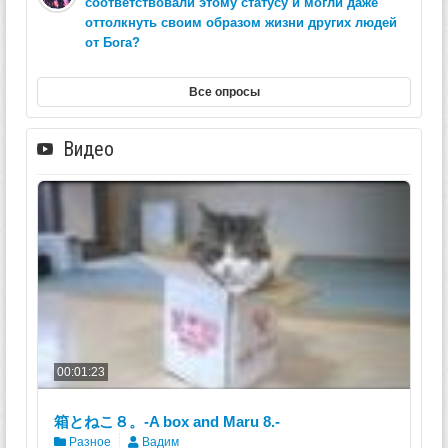
соответствовали этому статусу и могли даже
оттолкнуть своим образом жизни других людей
от Бога?
Все опросы
Видео
00:01:23
箱とねこ８。-A box and Maru 8.-
Разное
Вадим