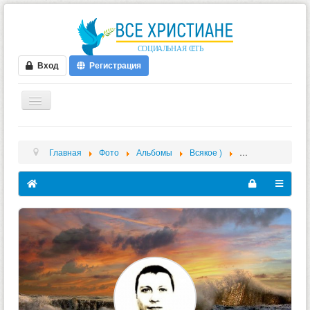
Вход
Регистрация
ГЛАВНАЯ
Главная
Фото
Альбомы
Всякое )
Богомол позируе
ФОРУМ
ВИДЕО
БЛОГИ
МУЗЫКА
БИБЛИЯ
ОПРОСЫ
НОВОСТИ