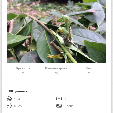
Нравится
Комментариев
Теги
0
0
0
EXIF данные
f/2.4
50
1/228
iPhone 5