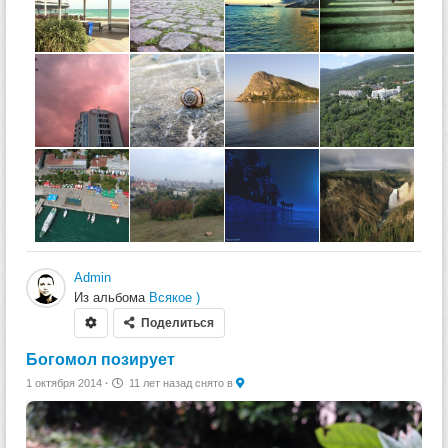
Admin
Из альбома
Всякое )
Поделиться
Богомол позирует
1 октября 2014
·
11 лет назад
снято в