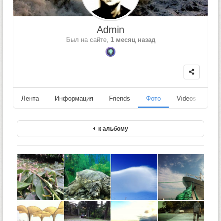
Admin
Был на сайте,
1 месяц назад
Лента
Информация
Friends
Фото
Videos
Fo
к альбому