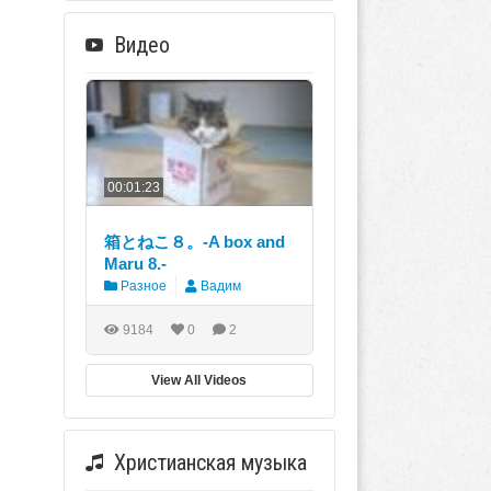
Видео
00:01:23
箱とねこ８。-A box and
Maru 8.-
Разное
Вадим
9184
0
2
View All Videos
Христианская музыка