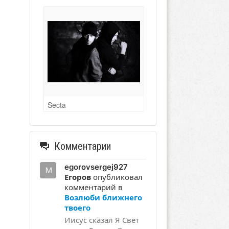
Secta
Комментарии
egorovsergej927
Егоров
опубликовал
комментарий в
Возлюби ближнего
твоего
Иисус сказал Я Свет