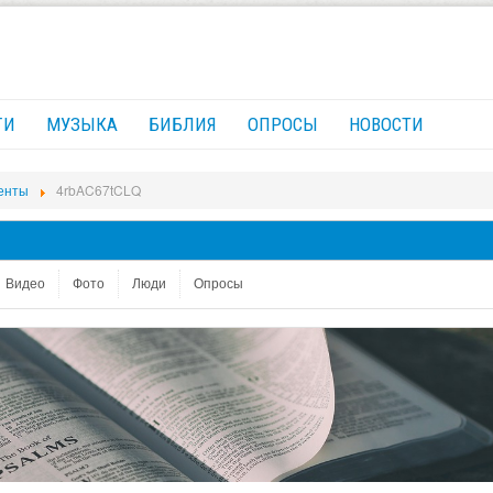
ГИ
МУЗЫКА
БИБЛИЯ
ОПРОСЫ
НОВОСТИ
ленты
4rbAC67tCLQ
Видео
Фото
Люди
Опросы