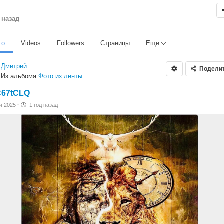
 назад
то
Videos
Followers
Страницы
Еще
Дмитрий
Подели
Из альбома
Фото из ленты
C67tCLQ
ля 2025
·
1 год назад