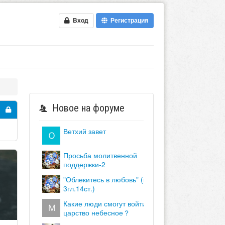
Вход
Регистрация
Новое на форуме
ветхий завет
просьба молитвенной
поддержки-2
"облекитесь в любовь" (кол.
3гл.14ст.)
какие люди смогут войти в
царство небесное？