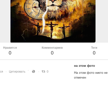
Нравится
Комментариев
Теги
0
0
0
на этом фото
ся
Цитировать
0
На этом фото никто не
отмечен