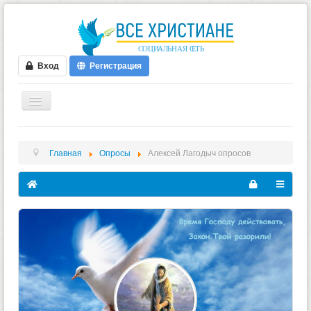
Вход
Регистрация
ГЛАВНАЯ
Главная
Опросы
Алексей Лагодыч опросов
ФОРУМ
ВИДЕО
БЛОГИ
МУЗЫКА
БИБЛИЯ
ОПРОСЫ
НОВОСТИ