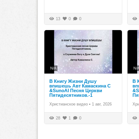
13
0
0
N/A
N/
В Книгу Жизни Душу
В 
впишешь Авт Камаскина С
вп
&SunoAI Песня Церкви
&S
Пятидесятников.-1
Пя
Христианское видео
•
1 авг, 2026
Хр
28
1
0