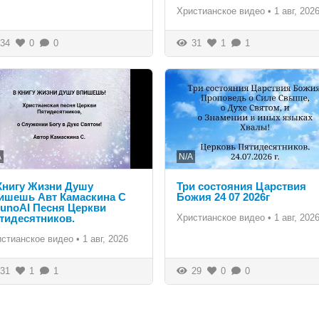
Христианское видео
•
1 авг, 202
34
0
0
31
1
1
A
N/A
Книгу Жизни Душу
Три состояния Царствия
ишешь Авт Камаскина С
Божия 24 07 2026г
unoAI Песня Церкви
тидесятников.
Христианское видео
•
1 авг, 202
истианское видео
•
1 авг, 2026
31
1
1
29
0
0