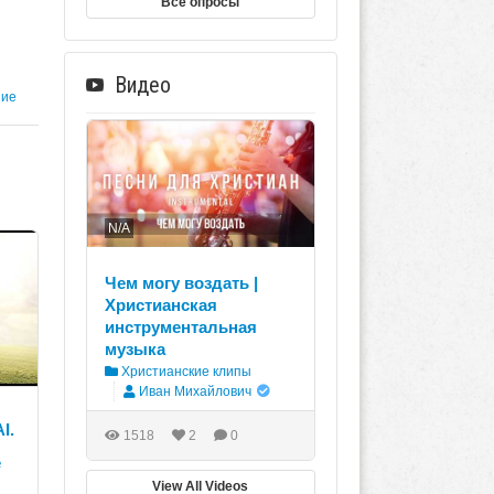
Все опросы
Видео
ние
N/A
Чем могу воздать |
Христианская
инструментальная
музыка
Христианские клипы
Иван Михайлович
I.
1518
2
0
е
View All Videos