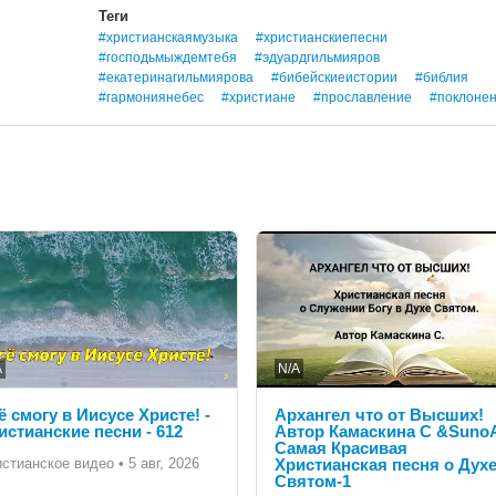
Теги
#христианскаямузыка
#христианскиепесни
#господьмыждемтебя
#эдуардгильмияров
#екатеринагильмиярова
#бибейскиеистории
#библия
#гармониянебес
#христиане
#прославление
#поклоне
A
N/A
ё смогу в Иисусе Христе! -
Архангел что от Высших!
истианские песни - 612
Автор Камаскина С &SunoA
Самая Красивая
истианское видео
•
5 авг, 2026
Христианская песня о Дух
Святом-1