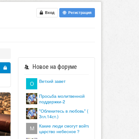
Вход
Регистрация
Новое на форуме
ветхий завет
просьба молитвенной
поддержки-2
"облекитесь в любовь" (кол.
3гл.14ст.)
какие люди смогут войти в
царство небесное？