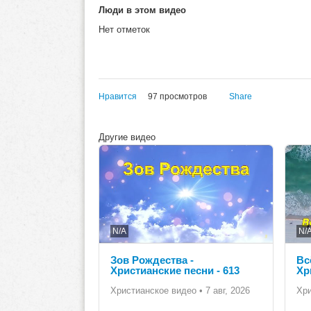
Люди в этом видео
Нет отметок
Нравится
97 просмотров
Share
Другие видео
N/A
N/
Зов Рождества -
Вс
Христианские песни - 613
Хр
Христианское видео
•
7 авг, 2026
Хр