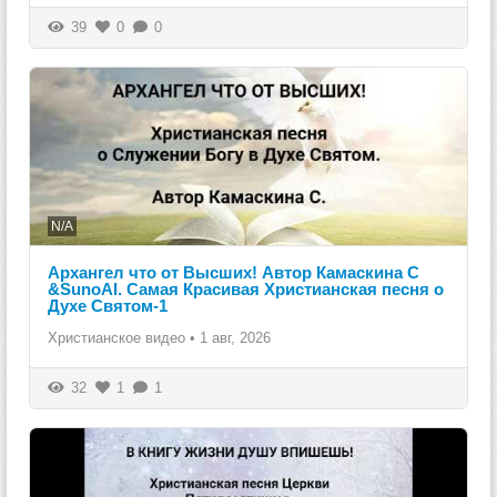
39
0
0
N/A
Архангел что от Высших! Автор Камаскина С
&SunoAI. Самая Красивая Христианская песня о
Духе Святом-1
Христианское видео
•
1 авг, 2026
32
1
1