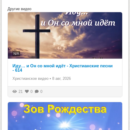
Другие видео
N/A
Иду… и Он со мной идёт - Христианские песни
- 614
Христианское видео
•
8 авг, 2026
21
0
0