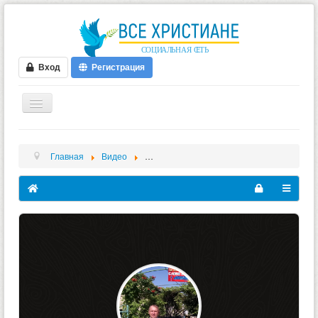
Вход
Регистрация
ГЛАВНАЯ
Главная
Видео
Виктор Викторович Лунган - Videos - Гар
ФОРУМ
ВИДЕО
БЛОГИ
МУЗЫКА
БИБЛИЯ
ОПРОСЫ
НОВОСТИ