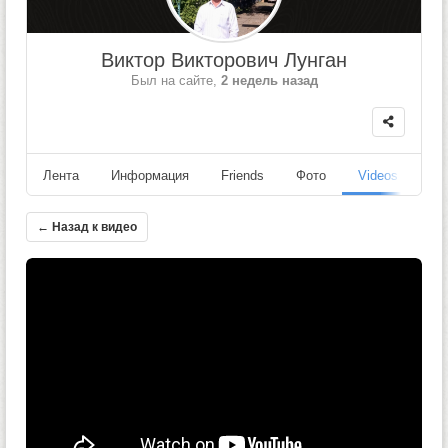
Виктор Викторович Лунган
Был на сайте,
2 недель назад
Лента
Информация
Friends
Фото
Videos
Fo
← Назад к видео