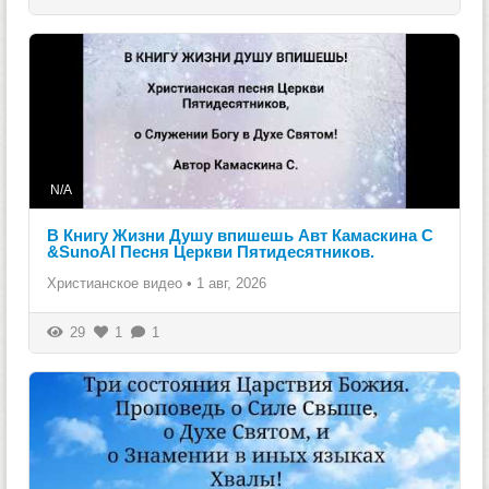
N/A
В Книгу Жизни Душу впишешь Авт Камаскина С
&SunoAI Песня Церкви Пятидесятников.
Христианское видео
•
1 авг, 2026
29
1
1