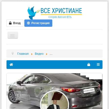
Вход
Регистрация
ГЛАВНАЯ
Главная
Видео
Эдуард Зарицкий - Videos - На світанку (ук
ФОРУМ
ВИДЕО
БЛОГИ
МУЗЫКА
БИБЛИЯ
ОПРОСЫ
НОВОСТИ