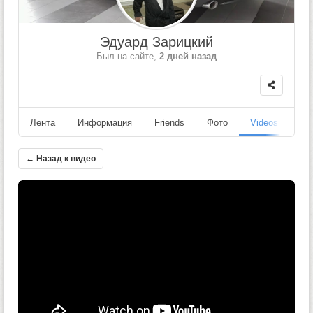
Эдуард Зарицкий
Был на сайте,
2 дней назад
Лента
Информация
Friends
Фото
Videos
Fo
← Назад к видео