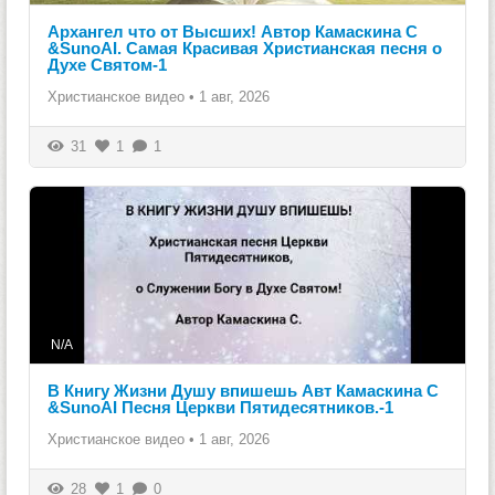
Архангел что от Высших! Автор Камаскина С
&SunoAI. Самая Красивая Христианская песня о
Духе Святом-1
Христианское видео
•
1 авг, 2026
31
1
1
N/A
В Книгу Жизни Душу впишешь Авт Камаскина С
&SunoAI Песня Церкви Пятидесятников.-1
Христианское видео
•
1 авг, 2026
28
1
0