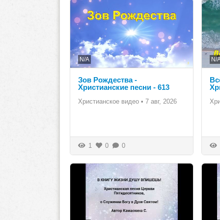
N/A
N/
Зов Рождества -
Вс
Христианские песни - 613
Хр
Христианское видео
•
7 авг, 2026
Хр
1
0
0