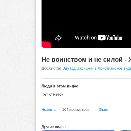
Не воинством и не силой - 
Добавил(а)
Эдуард Зарицкий
в
Христианское вид
Люди в этом видео
Нет отметок
Нравится
104 просмотров
Share
Другие видео