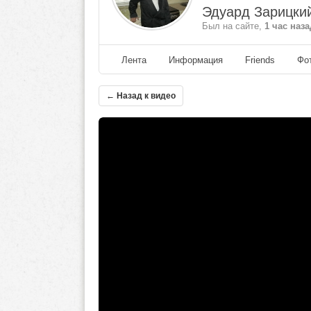
Эдуард Зарицки
Был на сайте,
1 час наза
Лента
Информация
Friends
Фо
← Назад к видео