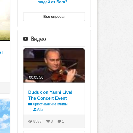
людей от Бога?
Все опросы
Видео
I.
е
6
00:05:56
Duduk on Yanni Live!
The Concert Event
Христианские клипы
Alla
8588
3
1