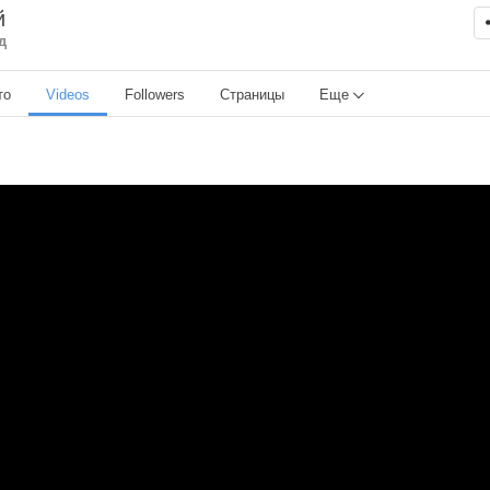
й
д
то
Videos
Followers
Страницы
Еще