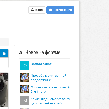
Вход
Регистрация
Новое на форуме
ветхий завет
просьба молитвенной
поддержки-2
"облекитесь в любовь" (кол.
3гл.14ст.)
какие люди смогут войти в
царство небесное？