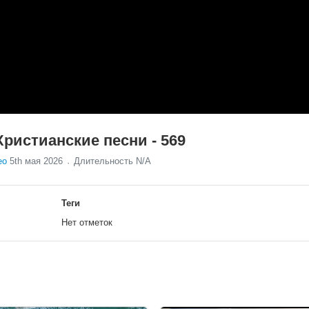
Христианские песни - 569
ео
5th мая 2026
Длительность N/A
Теги
Нет отметок