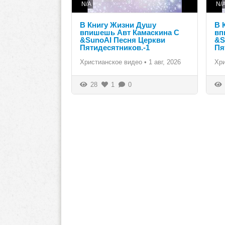
N/A
N/
В Книгу Жизни Душу
В 
впишешь Авт Камаскина С
вп
&SunoAI Песня Церкви
&S
Пятидесятников.-1
Пя
Христианское видео
•
1 авг, 2026
Хр
28
1
0