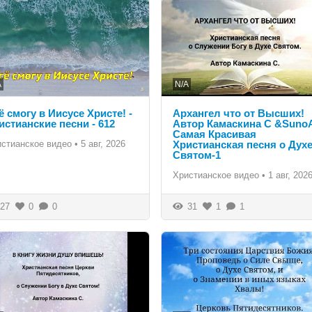
A
N/A
ё смогу в Иисусе Христе! -
Архангел что от Высших!
истианские песни - 612
Автор Камаскина С &SunoA
Самая Красивая
истианское видео
•
5 авг, 2026
Христианская песня о Дух
Святом-1
Христианское видео
•
1 авг, 202
27
0
0
31
1
1