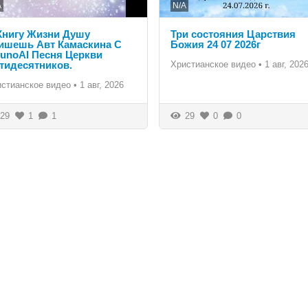
A
N/A
Книгу Жизни Душу
Три состояния Царствия
ишешь Авт Камаскина С
Божия 24 07 2026г
unoAI Песня Церкви
тидесятников.
Христианское видео
•
1 авг, 202
истианское видео
•
1 авг, 2026
29
1
1
29
0
0