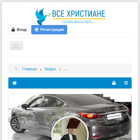
Вход
Регистрация
ГЛАВНАЯ
Главная
Видео
Эдуард Зарицкий - Videos - Ще ніхто поверн
ФОРУМ
ВИДЕО
БЛОГИ
МУЗЫКА
БИБЛИЯ
ОПРОСЫ
НОВОСТИ