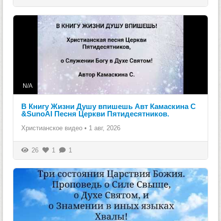
N/A
В Книгу Жизни Душу впишешь Авт Камаскина С
&SunoAI Песня Церкви Пятидесятников.
Христианское видео
•
1 авг, 2026
26
1
1