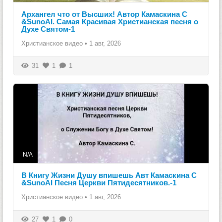
Архангел что от Высших! Автор Камаскина С
&SunoAI. Самая Красивая Христианская песня о
Духе Святом-1
Христианское видео
•
1 авг, 2026
31
1
1
N/A
В Книгу Жизни Душу впишешь Авт Камаскина С
&SunoAI Песня Церкви Пятидесятников.-1
Христианское видео
•
1 авг, 2026
27
1
0