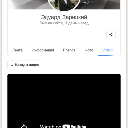
Эдуард Зарицкий
Был на сайте,
1 день назад
Лента
Информация
Friends
Фото
Videos
Fo
← Назад к видео