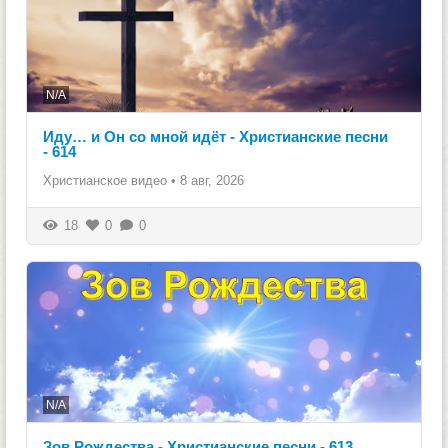
N/A
Иду… и Он со мной идёт - Христианские песни
- 614
Христианское видео
•
8 авг, 2026
18
0
0
N/A
Зов Рождества - Христианские песни - 613