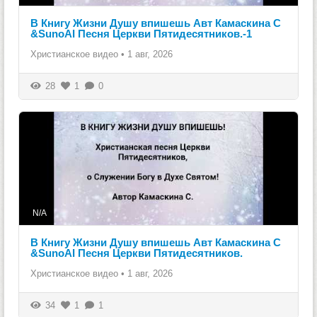
В Книгу Жизни Душу впишешь Авт Камаскина С
&SunoAI Песня Церкви Пятидесятников.-1
Христианское видео
•
1 авг, 2026
28
1
0
N/A
В Книгу Жизни Душу впишешь Авт Камаскина С
&SunoAI Песня Церкви Пятидесятников.
Христианское видео
•
1 авг, 2026
34
1
1