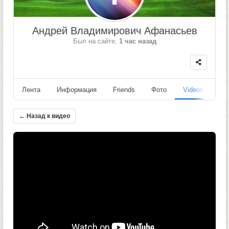
Андрей Владимирович Афанасьев
Был на сайте,
1 час назад
Лента
Информация
Friends
Фото
Videos
Fo
← Назад к видео