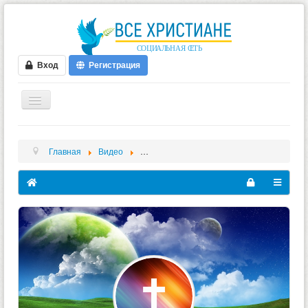
Вход
Регистрация
ГЛАВНАЯ
Главная
Видео
Андрей Владимирович Афанасьев - Videos -
ФОРУМ
ВИДЕО
БЛОГИ
МУЗЫКА
БИБЛИЯ
ОПРОСЫ
НОВОСТИ