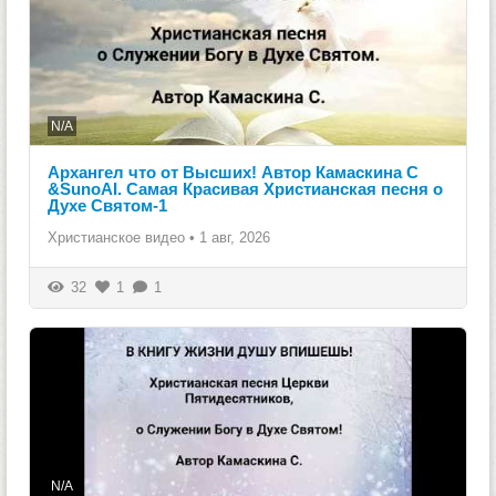
N/A
Архангел что от Высших! Автор Камаскина С
&SunoAI. Самая Красивая Христианская песня о
Духе Святом-1
Христианское видео
•
1 авг, 2026
32
1
1
N/A