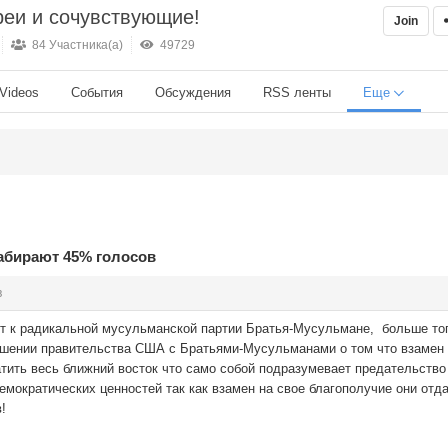
реи и сочувствующие!
Join
84 Участника(а)
49729
Videos
События
Обсуждения
RSS ленты
Еще
абирают 45% голосов
в
ит к радикальной мусульманской партии Братья-Мусульмане, больше тог
ашении правительства США с Братьями-Мусульманами о том что взамен
тить весь ближний восток что само собой подразумевает предательство
емократических ценностей так как взамен на свое благополучие они отд
!