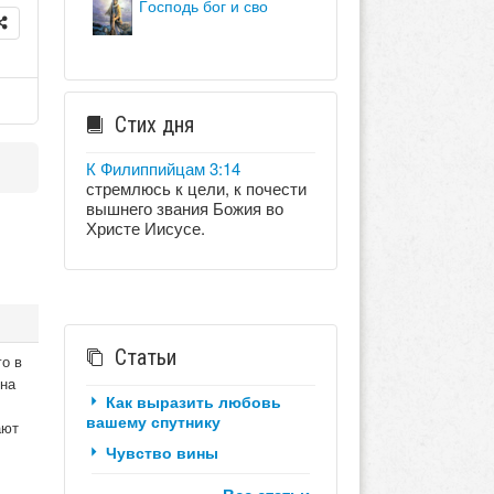
господь бог и сво
Стих дня
К Филиппийцам 3:14
стремлюсь к цели, к почести
вышнего звания Божия во
Христе Иисусе.
Статьи
о в
 на
Как выразить любовь
вашему спутнику
ают
Чувство вины