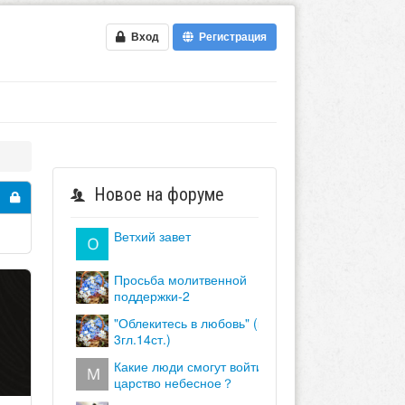
Вход
Регистрация
Новое на форуме
ветхий завет
просьба молитвенной
поддержки-2
"облекитесь в любовь" (кол.
3гл.14ст.)
какие люди смогут войти в
царство небесное？