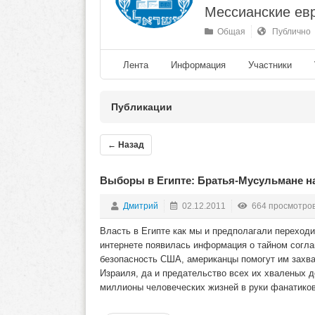
Мессианские ев
Общая
Публично
Лента
Информация
Участники
Публикации
← Назад
Выборы в Египте: Братья-Мусульмане н
Дмитрий
02.12.2011
664 просмотро
Власть в Египте как мы и предполагали переход
интернете появилась информация о тайном согл
безопасность США, американцы помогут им захва
Израиля, да и предательство всех их хваленых д
миллионы человеческих жизней в руки фанатиков