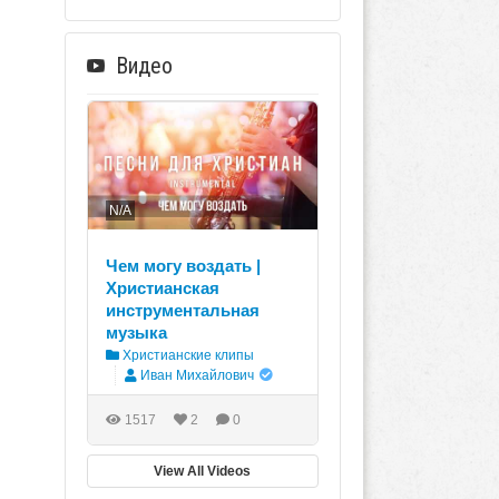
Видео
N/A
Чем могу воздать |
Христианская
инструментальная
музыка
Христианские клипы
Иван Михайлович
1517
2
0
View All Videos