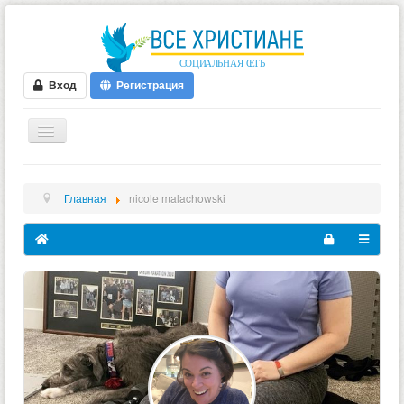
Вход
Регистрация
ГЛАВНАЯ
Главная
nicole malachowski
ФОРУМ
ВИДЕО
БЛОГИ
МУЗЫКА
БИБЛИЯ
ОПРОСЫ
НОВОСТИ