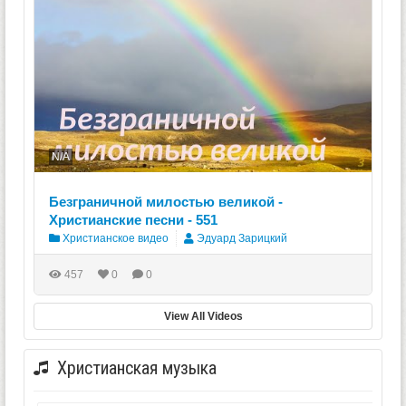
N/A
Безграничной милостью великой -
Христианские песни - 551
Христианское видео
Эдуард Зарицкий
457
0
0
View All Videos
Христианская музыка