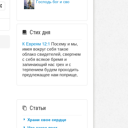
господь бог и сво
Стих дня
К Евреям 12:1
Посему и мы,
имея вокруг себя такое
облако свидетелей, свергнем
с себя всякое бремя и
запинающий нас грех и с
терпением будем проходить
предлежащее нам поприще,
Статьи
Храни свое сердце
Что такое пост