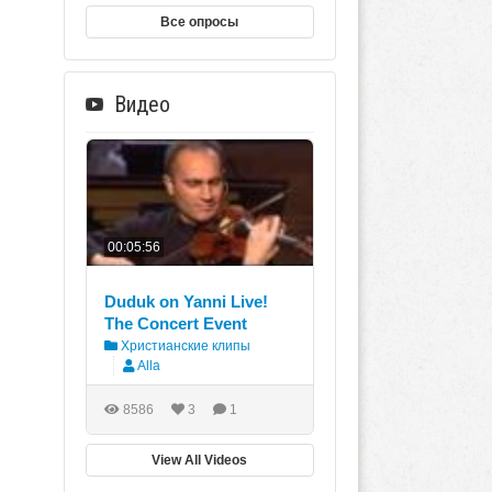
Все опросы
Видео
00:05:56
Duduk on Yanni Live!
The Concert Event
Христианские клипы
Alla
8586
3
1
View All Videos