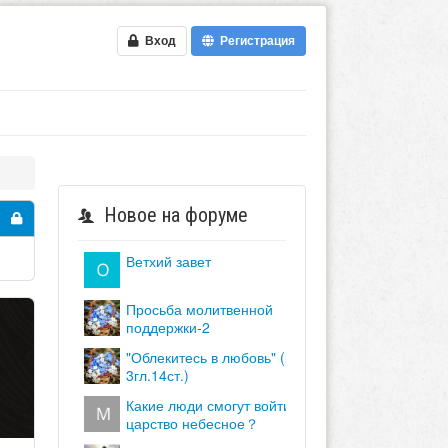
Вход
Регистрация
Новое на форуме
ветхий завет
просьба молитвенной
поддержки-2
"облекитесь в любовь" (кол.
3гл.14ст.)
какие люди смогут войти в
царство небесное？