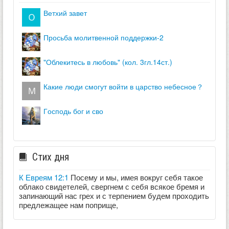
ветхий завет
просьба молитвенной поддержки-2
"облекитесь в любовь" (кол. 3гл.14ст.)
какие люди смогут войти в царство небесное？
господь бог и сво
Стих дня
К Евреям 12:1
Посему и мы, имея вокруг себя такое
облако свидетелей, свергнем с себя всякое бремя и
запинающий нас грех и с терпением будем проходить
предлежащее нам поприще,