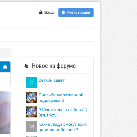
Вход
Регистрация
Новое на форуме
ветхий завет
просьба молитвенной
поддержки-2
"облекитесь в любовь" (кол.
3гл.14ст.)
какие люди смогут войти в
царство небесное？