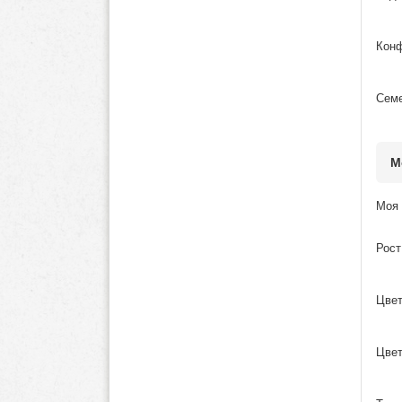
Конф
Семе
М
Моя 
Рост
Цвет
Цвет