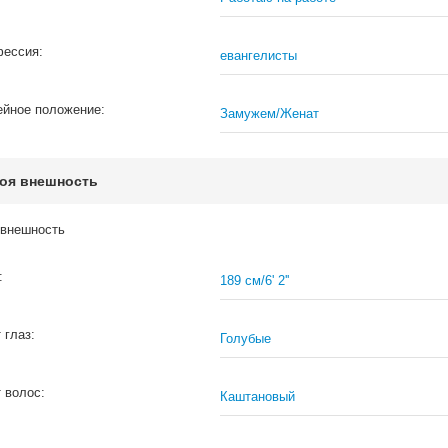
ессия:
евангелисты
йное положение:
Замужем/Женат
оя внешность
внешность
:
189 см/6' 2''
 глаз:
Голубые
 волос:
Каштановый