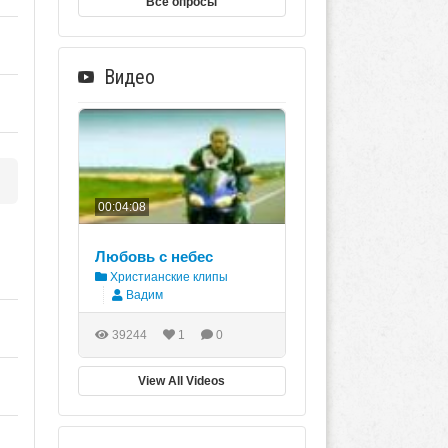
Все опросы
Видео
00:04:08
Любовь с небес
Христианские клипы
Вадим
39244
1
0
View All Videos