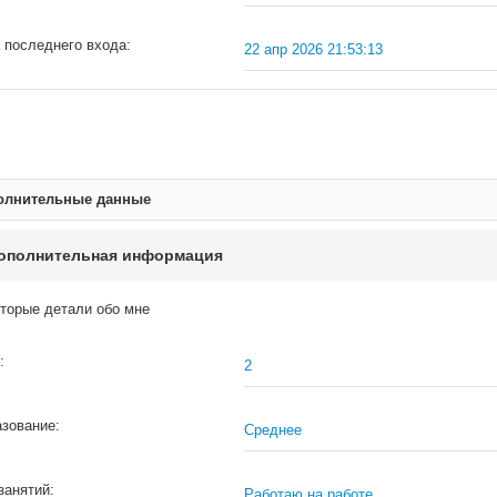
 последнего входа:
22 апр 2026 21:53:13
олнительные данные
ополнительная информация
торые детали обо мне
:
2
зование:
Среднее
занятий:
Работаю на работе