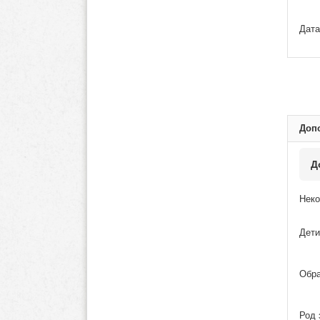
Дата
Доп
Д
Неко
Дети
Обра
Род 