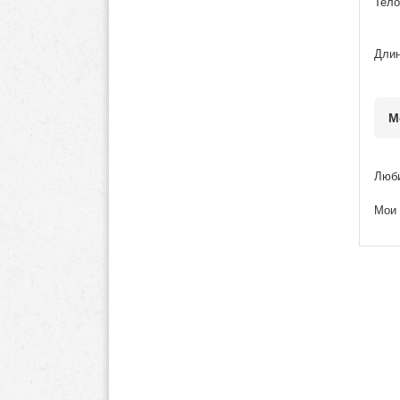
Тело
Длин
М
Люб
Мои 