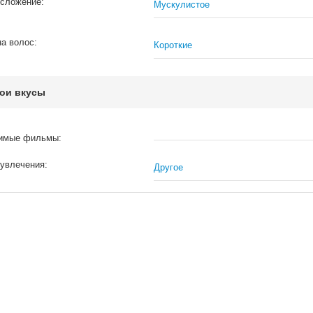
сложение:
Мускулистое
а волос:
Короткие
ои вкусы
имые фильмы:
увлечения:
Другое