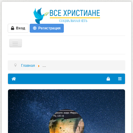
Вход
Регистрация
ГЛАВНАЯ
Главная
Очередное общецерковное молитвенное служение з
ФОРУМ
ВИДЕО
БЛОГИ
МУЗЫКА
БИБЛИЯ
ОПРОСЫ
НОВОСТИ