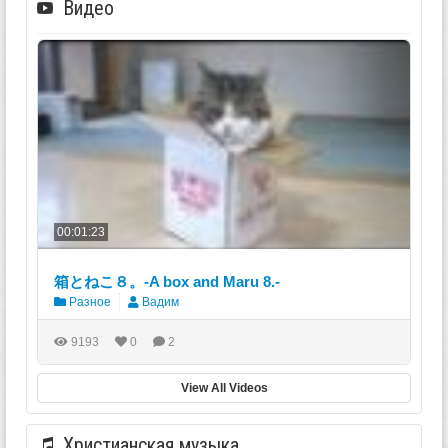
Видео
00:01:23
箱とねこ８。-A box and Maru 8.-
Разное
Вадим
9193
0
2
View All Videos
Христианская музыка