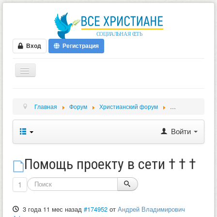
Вход
Регистрация
ГЛАВНАЯ
Главная
Форум
Христианский форум
Жизненные ситу
ФОРУМ
ВИДЕО
Войти
БЛОГИ
МУЗЫКА
Помощь проекту в сети † † †
БИБЛИЯ
1
ОПРОСЫ
3 года 11 мес назад
#174952
от
Андрей Владимирович
НОВОСТИ