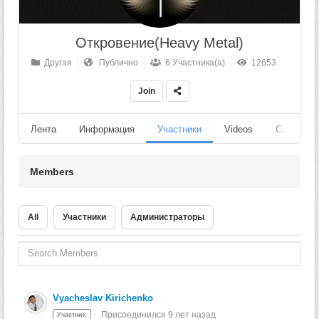
Откровение(Heavy Metal)
Другая
Публично
6 Участника(а)
12653
Join
Лента
Информация
Участники
Videos
События
Members
All
Участники
Администраторы
Vyacheslav Kirichenko
Присоединился 9 лет назад
Участник