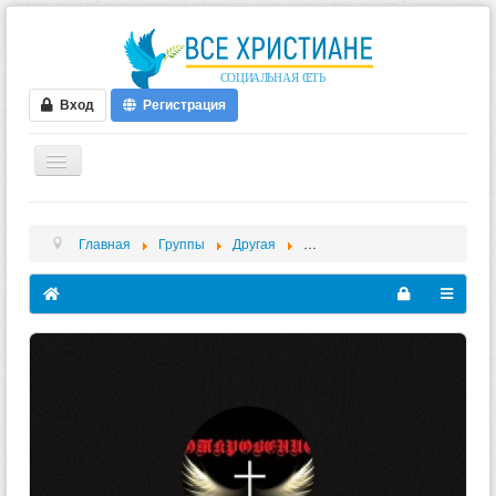
Вход
Регистрация
ГЛАВНАЯ
Главная
Группы
Другая
Откровение(Heavy Metal)
ФОРУМ
ВИДЕО
БЛОГИ
МУЗЫКА
БИБЛИЯ
ОПРОСЫ
НОВОСТИ