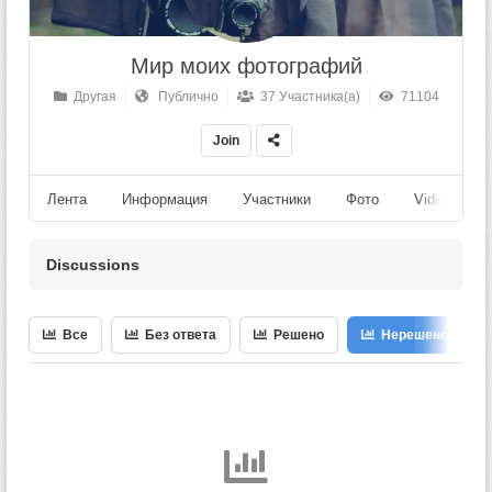
Мир моих фотографий
Другая
Публично
37 Участника(а)
71104
Join
Лента
Информация
Участники
Фото
Videos
Discussions
Все
Без ответа
Решено
Нерешено