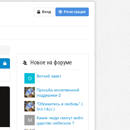
Вход
Регистрация
Новое на форуме
ветхий завет
просьба молитвенной
поддержки-2
"облекитесь в любовь" (кол.
3гл.14ст.)
какие люди смогут войти в
царство небесное？