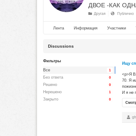
ДВОЕ -КАК ОД
Другая
Публично
Лента
Информация
Участники
Discussions
Фильтры
Ищу сп
Все
1
<p>Я В
Без ответа
0
70. Я 
Решено
0
пожизн
Нерешено
1
И я не 
Закрыто
0
Смотр
ghf