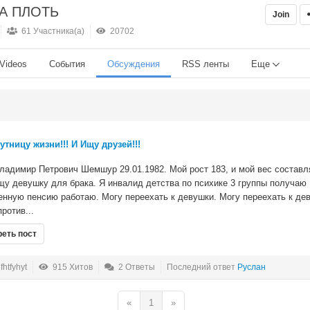
НА ПЛОТЬ
Join
61 Участника(а)
20702
Videos
События
Обсуждения
RSS ленты
Еще
утницу жизни!!! И Ищу друзей!!!
ладимир Петрович Шемшур 29.01.1982. Мой рост 183, и мой вес составл
ищу девушку для брака. Я инвалид детства по психике 3 группы получаю
енную пенсию работаю. Могу переехать к девушки. Могу переехать к де
против...
еть пост
htfyhyt
915 Хитов
2 Ответы
Последний ответ
Руслан
«
1
»