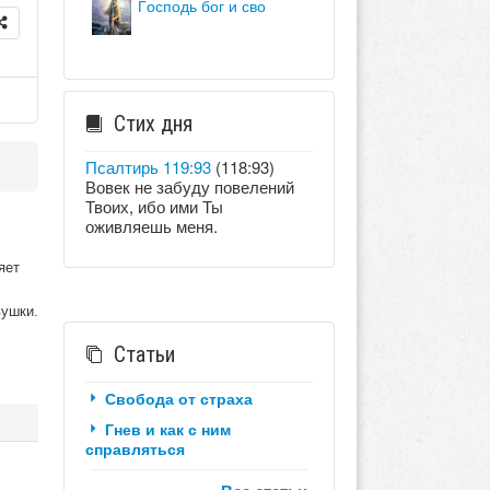
господь бог и сво
Стих дня
Псалтирь 119:93
(118:93)
Вовек не забуду повелений
Твоих, ибо ими Ты
оживляешь меня.
яет
вушки.
Статьи
Свобода от страха
Гнев и как с ним
справляться