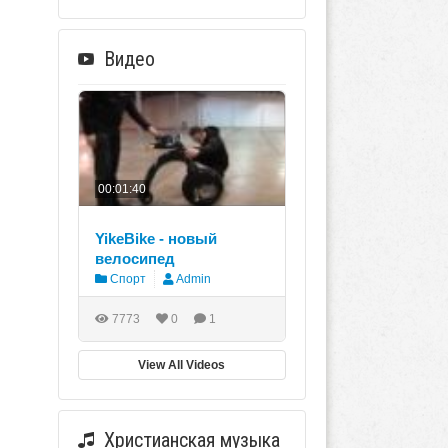
Видео
00:01:40
YikeBike - новый
велосипед
Спорт
Admin
7773
0
1
View All Videos
Христианская музыка