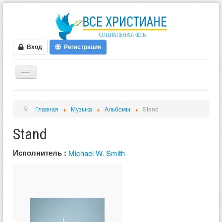
Вход
Регистрация
ГЛАВНАЯ
Главная
Музыка
Альбомы
Stand
ФОРУМ
Stand
ВИДЕО
БЛОГИ
Исполнитель :
Michael W. Smith
МУЗЫКА
БИБЛИЯ
ОПРОСЫ
НОВОСТИ