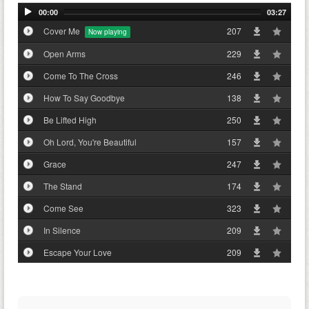
00:00
03:27
Cover Me
207
Open Arms
229
Come To The Cross
246
How To Say Goodbye
138
Be Lifted High
250
Oh Lord, You're Beautiful
157
Grace
247
The Stand
174
Come See
323
In Silence
209
Escape Your Love
209