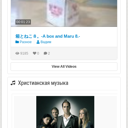
00:01:23
箱とねこ８。-A box and Maru 8.-
Разное
Вадим
9185
0
2
View All Videos
Христианская музыка