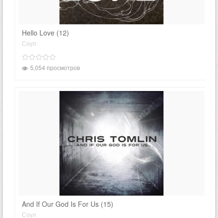
Hello Love (12)
Соул
5,054 просмотров
And If Our God Is For Us (15)
Соул