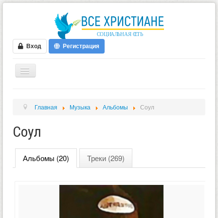
Вход
Регистрация
ГЛАВНАЯ
Главная
Музыка
Альбомы
Соул
ФОРУМ
Соул
ВИДЕО
БЛОГИ
Альбомы (20)
Треки (269)
МУЗЫКА
БИБЛИЯ
ОПРОСЫ
НОВОСТИ