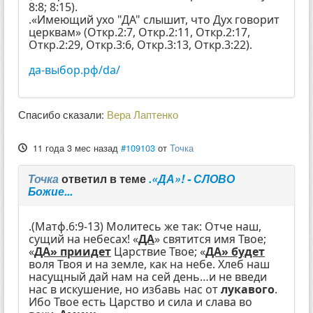
8:8; 8:15).
.«Имеющий ухо "ДА" слышит, что Дух говорит
церквам» (Откр.2:7, Откр.2:11, Откр.2:17,
Откр.2:29, Откр.3:6, Откр.3:13, Откр.3:22).
да-выбор.рф/da/
Спасибо сказали:
Вера Лаптенко
11 года 3 мес назад
#109103
от
Точка
Точка
ответил в теме
.«ДА»! - СЛОВО
Божие...
.(Матф.6:9-13) Молитесь же так: Отче наш,
сущий на небесах! «
ДА
» святится имя Твое;
«
ДА» приидет
Царствие Твое; «
ДА» будет
воля Твоя и на земле, как на небе. Хлеб наш
насущный дай нам на сей день…и не введи
нас в искушение, но избавь нас от
лукавого
.
Ибо Твое есть Царство и сила и слава во