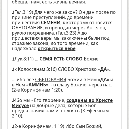
обещал нам, есть жизнь вечная.
.(Гал.3:19) Для чего же закон? Он дан после по
причине преступлений, до времени
пришествия
СЕМЕНИ
, к которому относится
ОБЕТОВАНИЕ
, и преподан через Ангелов,
рукою посредника. (Гал.3:23) А до
пришествия веры мы заключены были под
стражею закона, до того времени, как
надлежало
открыться вере
.
.(Лук.8:11) ...
СЕМЯ ЕСТЬ СЛОВО
Божие;
.(к Колоссянам 3:16) СЛОВО Христово «
ДА
»...
… ибо все
ОБЕТОВАНИЯ
Божии в Нем «
ДА
» и
в Нем «
АМИНЬ
», - в славу Божию, через нас.
(2-е Коринфянам 1:20).
.Ибо мы - Его творение,
созданы во Христе
Иисусе
на добрые дела, которые Бог
предназначил нам исполнять (К Ефесянам
2:10).
.(2-е Коринфянам, 1:19) Ибо Сын Божий,