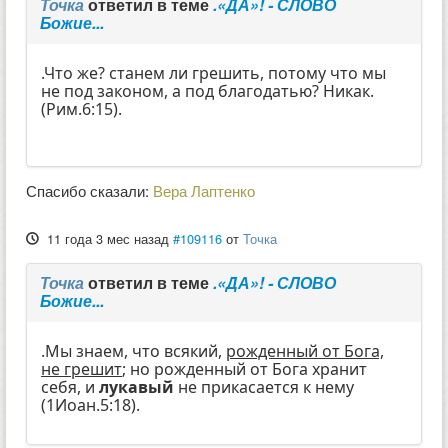
Точка
ответил в теме
.«ДА»! - СЛОВО
Божие...
.Что же? станем ли грешить, потому что мы
не под законом, а под благодатью? Никак.
(Рим.6:15).
Спасибо сказали:
Вера Лаптенко
11 года 3 мес назад
#109116
от
Точка
Точка
ответил в теме
.«ДА»! - СЛОВО
Божие...
.Мы знаем, что всякий,
рожденный от Бога,
не грешит
; но рожденный от Бога хранит
себя, и
лукавый
не прикасается к нему
(1Иоан.5:18).