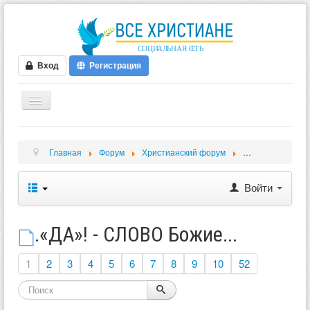
Вход
Регистрация
ГЛАВНАЯ
Главная
Форум
Христианский форум
Христианские в
ФОРУМ
ВИДЕО
Войти
БЛОГИ
МУЗЫКА
.«ДА»! - СЛОВО Божие...
БИБЛИЯ
1
2
3
4
5
6
7
8
9
10
52
ОПРОСЫ
НОВОСТИ