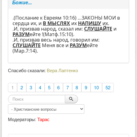
Божие...
.(Послание к Евреям 10:16) …ЗАКОНЫ МОИ в
сердца их, и
В МЫСЛЯХ
их
НАПИШУ
их.
.И, призвав народ, сказал им:
СЛУШАЙТЕ
и
РАЗУМ
ейте !(Матф.15:10).
.И, призвав весь народ, говорил им:
СЛУШАЙТЕ
Меня все и
РАЗУМ
ейте
(Мар.7:14).
Спасибо сказали:
Вера Лаптенко
1
2
3
4
5
6
7
8
9
10
52
Модераторы:
Тарас