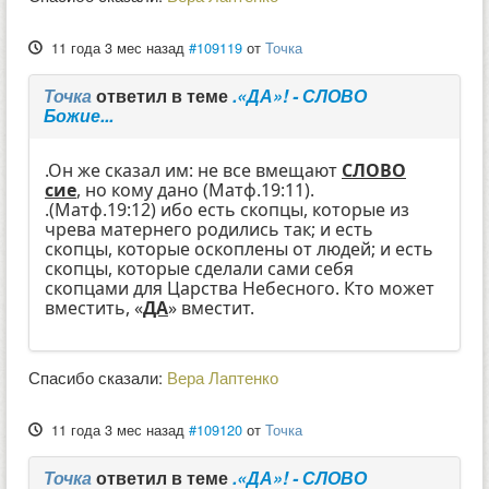
11 года 3 мес назад
#109119
от
Точка
Точка
ответил в теме
.«ДА»! - СЛОВО
Божие...
.Он же сказал им: не все вмещают
СЛОВО
сие
, но кому дано (Матф.19:11).
.(Матф.19:12) ибо есть скопцы, которые из
чрева матернего родились так; и есть
скопцы, которые оскоплены от людей; и есть
скопцы, которые сделали сами себя
скопцами для Царства Небесного. Кто может
вместить, «
ДА
» вместит.
Спасибо сказали:
Вера Лаптенко
11 года 3 мес назад
#109120
от
Точка
Точка
ответил в теме
.«ДА»! - СЛОВО