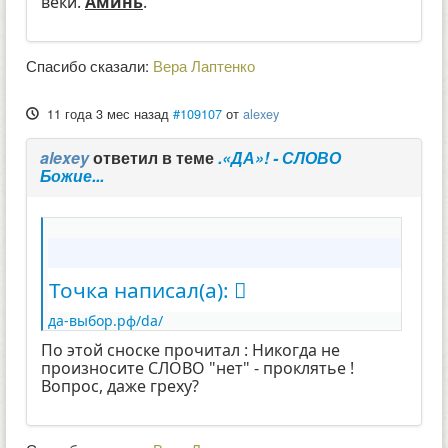
веки.
Аминь
.
Спасибо сказали:
Вера Лаптенко
11 года 3 мес назад
#109107
от
alexey
alexey
ответил в теме
.«ДА»! - СЛОВО
Божие...
Точка написал(а):
да-выбор.рф/da/
По этой сноске прочитал : Никогда не
произносите СЛОВО "нет" - проклятье !
Вопрос, даже греху?