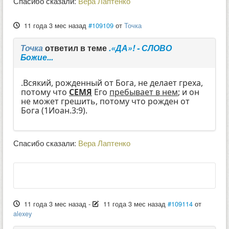
Спасибо сказали:
Вера Лаптенко
11 года 3 мес назад
#109109
от
Точка
Точка
ответил в теме
.«ДА»! - СЛОВО
Божие...
.Всякий, рожденный от Бога, не делает греха,
потому что
СЕМЯ
Его
пребывает в нем
; и он
не может грешить, потому что рожден от
Бога (1Иоан.3:9).
Спасибо сказали:
Вера Лаптенко
11 года 3 мес назад
-
11 года 3 мес назад
#109114
от
alexey