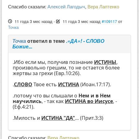
Спасибо сказали:
Алексей Лагодыч
,
Вера Лаптенко
11 года 3 мес назад
-
11 года 3 мес назад
#109117
от
Точка
Точка
ответил в теме
.«ДА»! - СЛОВО
Божие...
.Ибо если мы, получив познание
ИСТИНЫ
,
произвольно грешим, то не остается более
жертвы за грехи (Евр.10:26).
.
СЛОВО
Твое есть
ИСТИНА
(Иоан.17:17).
.потому что вы слышали о
Нем и в Нем
научились
, - так как
ИСТИНА во Иисусе
, -
(Еф.4:21).
.Милость и
ИСТИНА "ДА"
... (Прит.3:3)
Спасибо сказали:
Вера Лаптенко