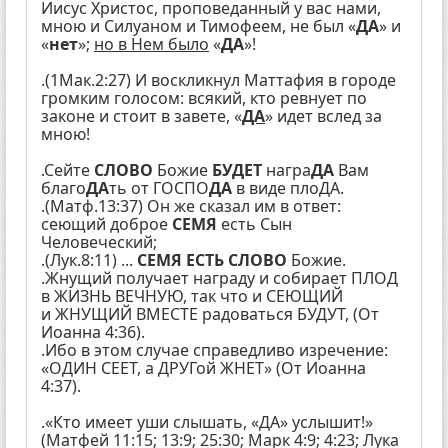
Иисус Христос, проповеданный у вас нами,
мною и Силуаном и Тимофеем, не был «
ДА
» и
«
нет
»;
но в Нем было
«
ДА
»!
.(1Мак.2:27) И воскликнул Маттафия в городе
громким голосом: всякий, кто ревнует по
законе и стоит в завете, «
ДА
» идет вслед за
мною!
.Сейте
СЛОВО
Божие
БУДЕТ
награ
ДА
Вам
благо
ДА
ть от ГОСПО
ДА
в виде плоДА.
.(Матф.13:37) Он же сказал им в ответ:
сеющий доброе
СЕМЯ
есть Сын
Человеческий;
.(Лук.8:11) ...
СЕМЯ ЕСТЬ СЛОВО
Божие.
.Жнущий получает награду и собирает ПЛОД
в ЖИЗНЬ ВЕЧНУЮ, так что и СЕЮЩИЙ
и ЖНУЩИЙ ВМЕСТЕ радоваться БУДУТ, (От
Иоанна 4:36).
.Ибо в этом случае справедливо изречение:
«ОДИН СЕЕТ, а ДРУГой ЖНЕТ» (От Иоанна
4:37).
.«Кто имеет уши слышать, «ДА» услышит!»
(Матфей 11:15; 13:9; 25:30; Марк 4:9; 4:23; Лука