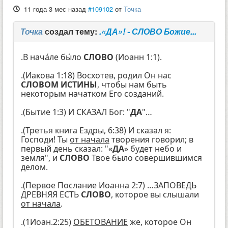
11 года 3 мес назад
#109102
от
Точка
Точка
создал тему:
.«ДА»! - СЛОВО Божие...
.В нача́ле бы́ло
СЛОВО
(Иоанн 1:1).
.(Иакова 1:18) Восхотев, родил Он нас
СЛОВОМ ИСТИНЫ
, чтобы нам быть
некоторым начатком Его созданий.
.(Бытие 1:3) И СКАЗАЛ Бог: "
ДА
"…
.(Третья книга Ездры, 6:38) И сказал я:
Господи! Ты
от начала
творения говорил; в
первый день сказал: "«
ДА
» будет небо и
земля", и
СЛОВО
Твое было совершившимся
делом.
.(Первое Послание Иоанна 2:7) …ЗАПОВЕДЬ
ДРЕВНЯЯ ЕСТЬ
СЛОВО
, которое вы слышали
от начала
.
.(1Иоан.2:25)
ОБЕТОВАНИЕ
же, которое Он