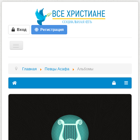
Вход
Регистрация
ГЛАВНАЯ
Главная
Певцы Асафа
Альбомы
ФОРУМ
ВИДЕО
БЛОГИ
МУЗЫКА
БИБЛИЯ
ОПРОСЫ
НОВОСТИ