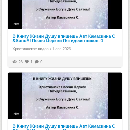
N/A
В Книгу Жизни Душу впишешь Авт Камаскина С
&SunoAI Песня Церкви Пятидесятников.-1
Христианское видео
•
1 авг, 2026
28
1
0
N/A
В Книгу Жизни Душу впишешь Авт Камаскина С