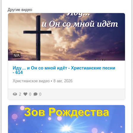
Другие видео
N/A
Иду… и Он со мной идёт - Христианские песни
- 614
Христианское видео
•
8 авг, 2026
2
0
0