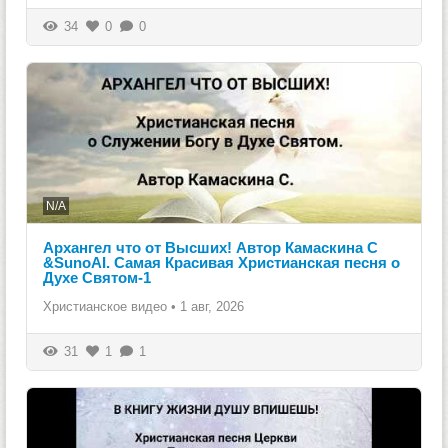
34
0
0
N/A
Архангел что от Высших! Автор Камаскина С
&SunoAI. Самая Красивая Христианская песня о
Духе Святом-1
Христианское видео
•
1 авг, 2026
31
1
1