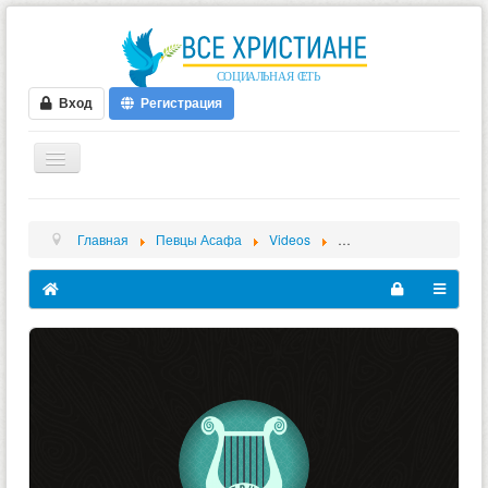
Вход
Регистрация
ГЛАВНАЯ
Главная
Певцы Асафа
Videos
Приглашаем на Воскрес
ФОРУМ
ВИДЕО
БЛОГИ
МУЗЫКА
БИБЛИЯ
ОПРОСЫ
НОВОСТИ