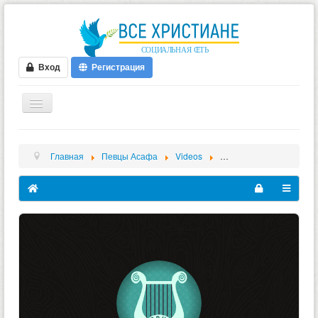
Вход
Регистрация
ГЛАВНАЯ
Главная
Певцы Асафа
Videos
Приглашаем на Воскрес
ФОРУМ
ВИДЕО
БЛОГИ
МУЗЫКА
БИБЛИЯ
ОПРОСЫ
НОВОСТИ