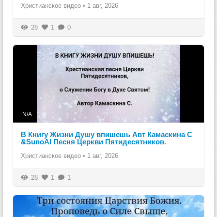
Христианское видео
•
1 авг, 2026
28
1
0
N/A
В Книгу Жизни Душу впишешь Авт Камаскина С
&SunoAI Песня Церкви Пятидесятников.
Христианское видео
•
1 авг, 2026
28
1
1