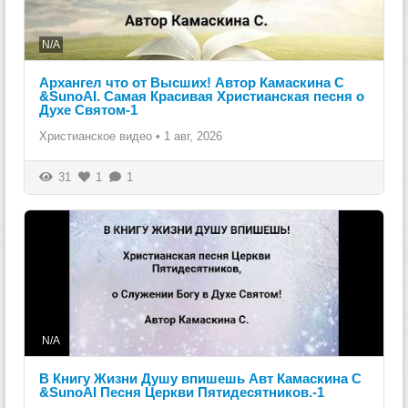
N/A
Архангел что от Высших! Автор Камаскина С
&SunoAI. Самая Красивая Христианская песня о
Духе Святом-1
Христианское видео
•
1 авг, 2026
31
1
1
N/A
В Книгу Жизни Душу впишешь Авт Камаскина С
&SunoAI Песня Церкви Пятидесятников.-1