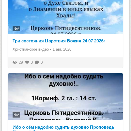
N/A
Три состояния Царствия Божия 24 07 2026г
Христианское видео
•
1 авг, 2026
29
0
0
N/A
Ибо о сём надобно судить духовно Проповедь