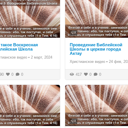
N/A
 такое Воскресная
Проведение Библейской
лейская Школа
Школы в церкви города
Актау
тианское видео
•
2 март, 2024
Христианское видео
•
24 фев, 20
90
0
0
417
0
0
N/A