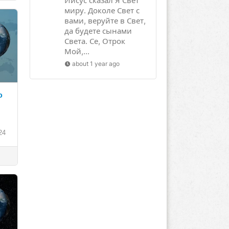
Иисус сказал Я Свет
миру. Доколе Свет с
вами, веруйте в Свет,
да будете сынами
Света. Се, Отрок
Мой,...
about 1 year ago
ю
24