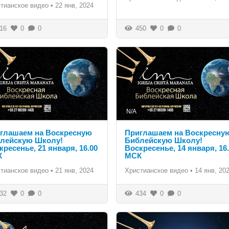
тианское видео
•
22 янв, 2024
16
0
0
450
0
0
N/A
глашаем на Воскресную
Приглашаем на Воскресну
лейскую Школу!
Библейскую Школу!
кресенье, 21 января, 16.00
Воскресенье, 14 января, 16
К
МСК
тианское видео
•
21 янв, 2024
Христианское видео
•
14 янв, 20
32
0
0
434
0
0