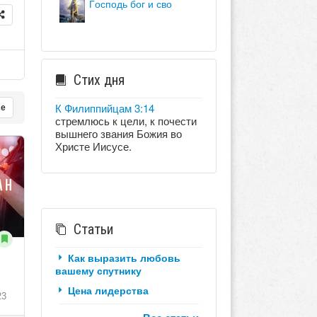
господь бог и сво
Стих дня
К Филиппийцам 3:14
се
стремлюсь к цели, к почести
вышнего звания Божия во
Христе Иисусе.
Статьи
Как выразить любовь
вашему спутнику
Цена лидерства
23