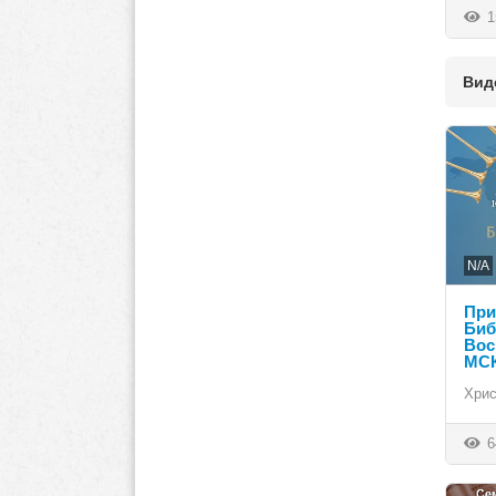
1
Вид
N/A
При
Биб
Вос
МС
Хрис
6