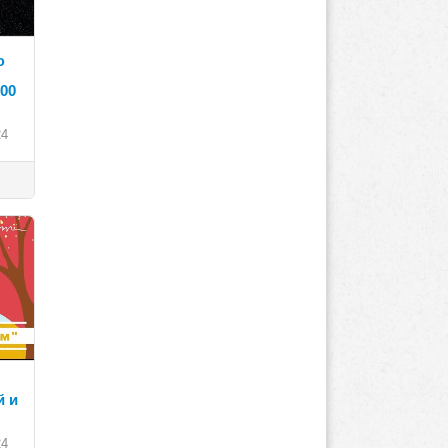
ю
.00
24
й и
24