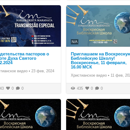
N/A
детельства пасторов о
Приглашаем на Воскресну
оте Духа Святого
Библейскую Школу!
2.2024
Воскресенье, 11 февраля,
16.00 МСК
тианское видео
•
23 фев, 2024
Христианское видео
•
11 фев, 20
43
0
0
435
0
0