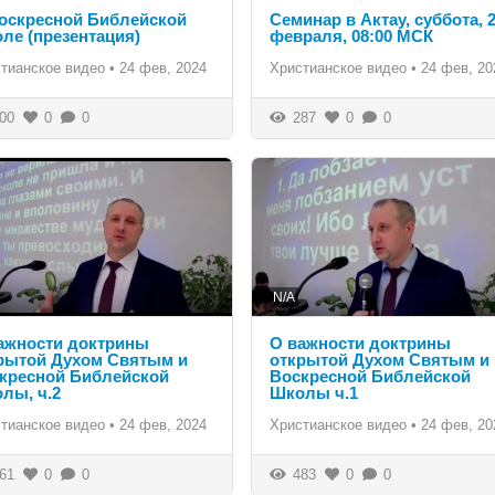
оскресной Библейской
Семинар в Актау, суббота, 
ле (презентация)
февраля, 08:00 МСК
тианское видео
•
24 фев, 2024
Христианское видео
•
24 фев, 20
00
0
0
287
0
0
N/A
ажности доктрины
О важности доктрины
рытой Духом Святым и
открытой Духом Святым и
кресной Библейской
Воскресной Библейской
лы, ч.2
Школы ч.1
тианское видео
•
24 фев, 2024
Христианское видео
•
24 фев, 20
61
0
0
483
0
0