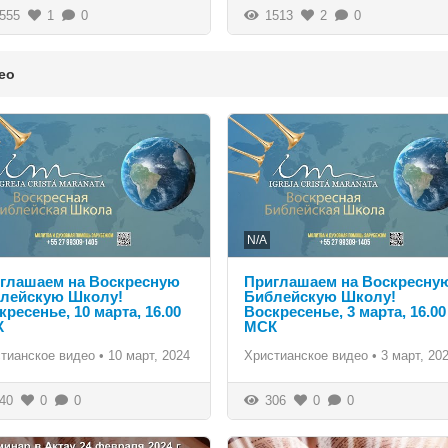
555
1
0
1513
2
0
ео
N/A
глашаем на Воскресную
Приглашаем на Воскресну
лейскую Школу!
Библейскую Школу!
кресенье, 10 марта, 16.00
Воскресенье, 3 марта, 16.00
К
МСК
тианское видео
•
10 март, 2024
Христианское видео
•
3 март, 20
40
0
0
306
0
0