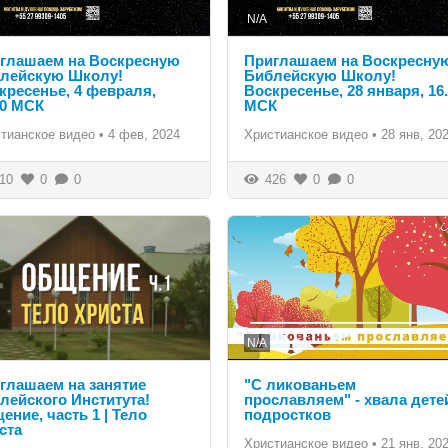
N/A
глашаем на Воскресную
Приглашаем на Воскресну
лейскую Школу!
Библейскую Школу!
кресенье, 4 февраля,
Воскресенье, 28 января, 16
00 МСК
МСК
тианское видео
•
4 фев, 2024
Христианское видео
•
28 янв, 20
10
0
0
426
0
0
N/A
глашаем на занятие
"С ликованьем
лейского Института!
прославляем" - хвала дете
ение, часть 1 | Тело
подростков
ста
Христианское видео
•
21 янв, 20