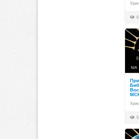
Хрис
6
N/A
При
Биб
Вос
МС
Хрис
5