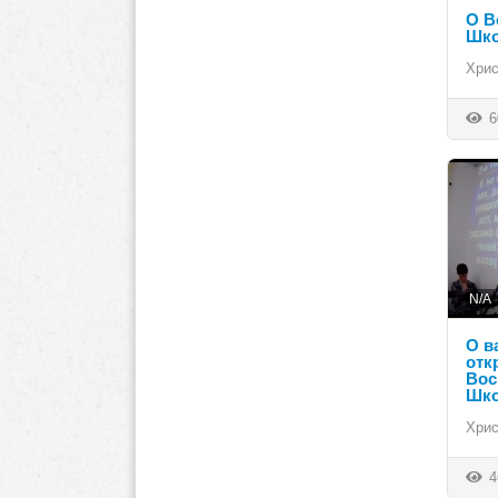
О В
Шко
Хрис
6
N/A
О в
отк
Вос
Шко
Хрис
4