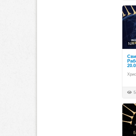
N/A
Сви
Раб
20.0
Хрис
5