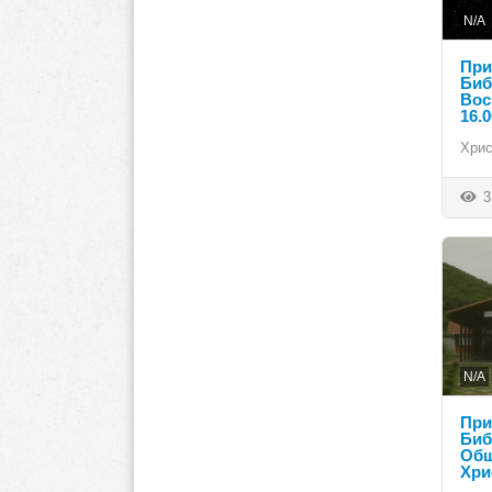
N/A
При
Биб
Вос
16.
Хрис
3
N/A
При
Биб
Общ
Хри