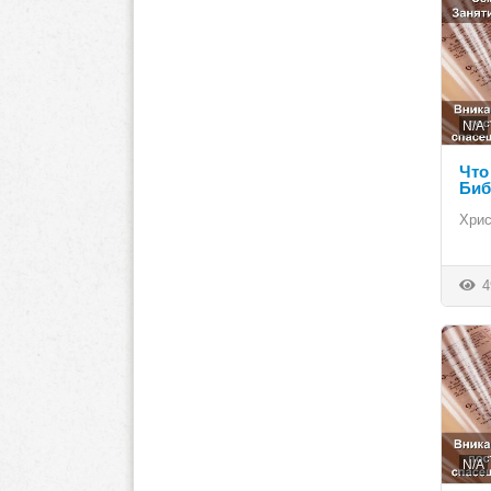
N/A
Что
Биб
Хрис
4
N/A