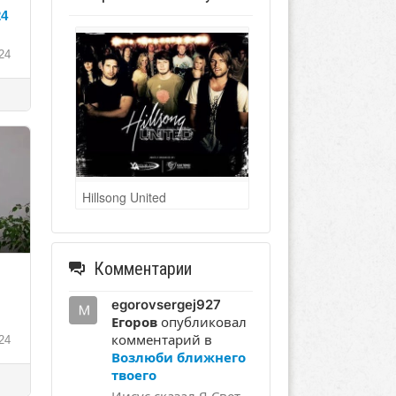
24
24
Hillsong United
Комментарии
egorovsergej927
Егоров
опубликовал
комментарий в
24
Возлюби ближнего
твоего