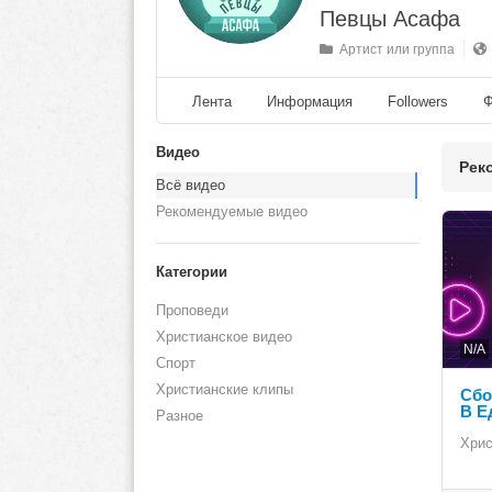
Певцы Асафа
Артист или группа
Лента
Информация
Followers
Ф
Видео
Рек
Всё видео
Рекомендуемые видео
Категории
Проповеди
Христианское видео
N/A
Спорт
Христианские клипы
Сбо
В Е
Разное
Хрис