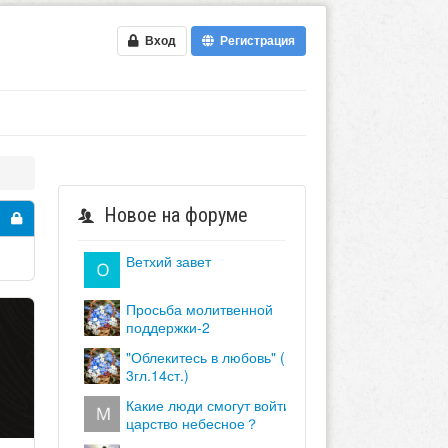
Вход
Регистрация
Новое на форуме
ветхий завет
просьба молитвенной
поддержки-2
"облекитесь в любовь" (кол.
3гл.14ст.)
какие люди смогут войти в
царство небесное？