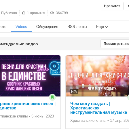
Нравится
Публично
1 нравится
364799
ото
Videos
Обсуждения
RSS ленты
Еще
омендуемые видео
Посмотреть в
N/A
рник христианских песен |
Чем могу воздать |
динстве
Христианская
инструментальная музыка
тианские клипы
•
5 июнь, 2023
Христианские клипы
•
17 апр, 20