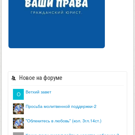
Новое на форуме
ветхий завет
просьба молитвенной поддержки-2
"облекитесь в любовь" (кол. 3гл.14ст.)
какие люди смогут войти в царство небесное？