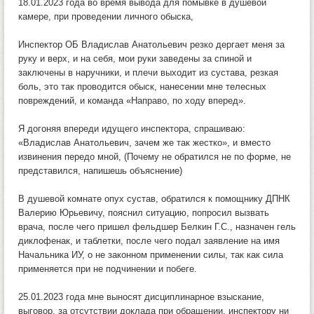
18.01.2023 года во время вывода для помывке в душевой
камере, при проведении личного обыска,
Инспектор ОБ Владислав Анатольевич резко дергает меня за
руку и верх, и на себя, мои руки заведены за спиной и
заключены в наручники, и плечи выходит из сустава, резкая
боль, это так проводится обыск, нанесении мне телесных
повреждений, и команда «Направо, по ходу вперед».
Я догоняя впереди идущего инспектора, спрашиваю:
«Владислав Анатольевич, зачем же так жестко», и вместо
извинения передо мной, (Почему не обратился не по форме, не
представился, напишешь объяснение)
В душевой комнате опух сустав, обратился к помощнику ДПНК
Валерию Юрьевичу, пояснил ситуацию, попросил вызвать
врача, после чего пришел фельдшер Белкин Г.С., назначен гель
диклофенак, и таблетки, после чего подал заявление на имя
Начальника ИУ, о не законном применении силы, так как сила
применяется при не подчинении и побеге.
25.01.2023 года мне выносят дисциплинарное взыскание,
выговор, за отсутствии доклада при обращении, инспектору ни