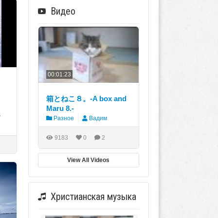
Видео
00:01:23
箱とねこ８。-A box and
Maru 8.-
6
Разное
Вадим
9183
0
2
View All Videos
Христианская музыка