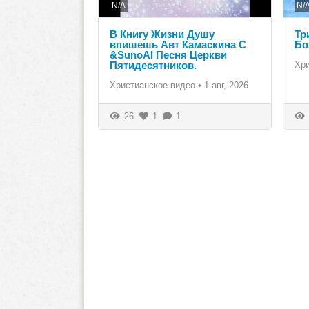
N/A
N/
В Книгу Жизни Душу
Тр
впишешь Авт Камаскина С
Бо
&SunoAI Песня Церкви
Пятидесятников.
Хр
Христианское видео
•
1 авг, 2026
26
1
1