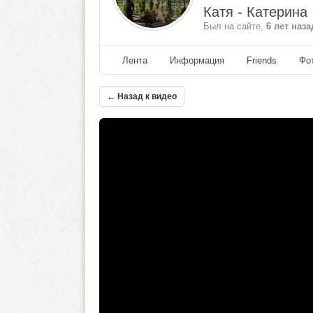
Катя - Катерина
Был на сайте,
6 лет наза
Лента
Информация
Friends
Фо
← Назад к видео