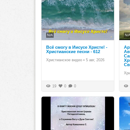
N/A
N/
Всё смогу в Иисусе Христе! -
Ар
Христианские песни - 612
Ав
Са
Христианское видео
•
5 авг, 2026
Хр
Св
Хр
19
0
0