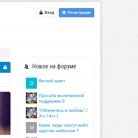
Вход
Регистрация
Новое на форуме
ветхий завет
просьба молитвенной
поддержки-2
"облекитесь в любовь" (кол.
3гл.14ст.)
какие люди смогут войти в
царство небесное？