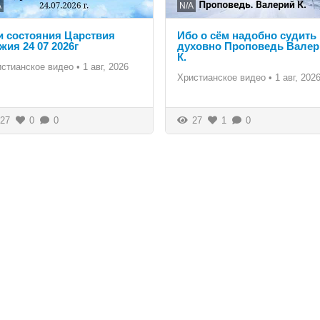
A
N/A
и состояния Царствия
Ибо о сём надобно судить
жия 24 07 2026г
духовно Проповедь Валер
К.
истианское видео
•
1 авг, 2026
Христианское видео
•
1 авг, 202
27
0
0
27
1
0