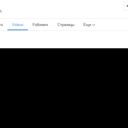
д
то
Videos
Followers
Страницы
Еще