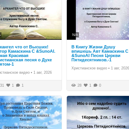
A
N/A
хангел что от Высших!
В Книгу Жизни Душу
тор Камаскина С &SunoAI.
впишешь Авт Камаскина С
мая Красивая
&SunoAI Песня Церкви
истианская песня о Духе
Пятидесятников.-1
ятом-1
Христианское видео
•
1 авг, 202
истианское видео
•
1 авг, 2026
31
1
1
28
1
0