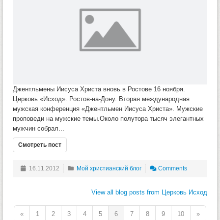
Джентльмены Иисуса Христа вновь в Ростове 16 ноября.
Церковь «Исход». Ростов-на-Дону. Вторая международная
мужская конференция «Джентльмен Иисуса Христа». Мужские
проповеди на мужские темы.Около полутора тысяч элегантных
мужчин собрал...
Смотреть пост
16.11.2012
Мой христианский блог
Comments
View all blog posts from Церковь Исход
«
1
2
3
4
5
6
7
8
9
10
»