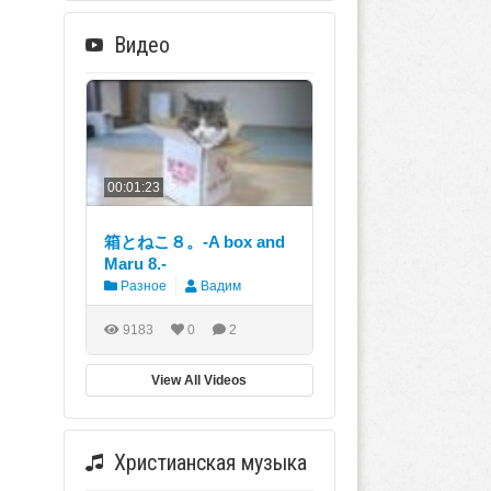
Видео
00:01:23
箱とねこ８。-A box and
Maru 8.-
Разное
Вадим
9183
0
2
View All Videos
Христианская музыка