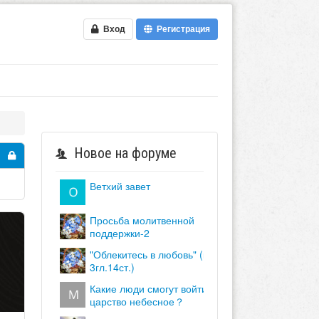
Вход
Регистрация
Новое на форуме
ветхий завет
просьба молитвенной
поддержки-2
"облекитесь в любовь" (кол.
3гл.14ст.)
какие люди смогут войти в
царство небесное？