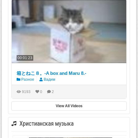
00:01:23
箱とねこ８。-A box and Maru 8.-
Разное
Вадим
9193
0
2
View All Videos
Христианская музыка