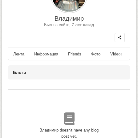
Владимир
Был на сайте,
7 лет назад
Лента
Информация
Friends
Фото
Videos
Fo
Блоги
Владимир doesn't have any blog
post yet.