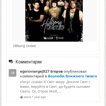
Hillsong United
Комментарии
egorovsergej927 Егоров
опубликовал
комментарий в
Возлюби ближнего твоего
Иисус сказал Я Свет миру. Доколе Свет с
вами, веруйте в Свет, да будете сынами
Света. Се, Отрок Мой,...
about 1 year ago