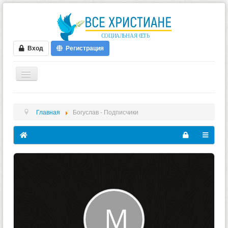
Вход
Регистрация
ГЛАВНАЯ
Главная
Богуслав - Подписчики
ФОРУМ
ВИДЕО
БЛОГИ
МУЗЫКА
БИБЛИЯ
ОПРОСЫ
НОВОСТИ