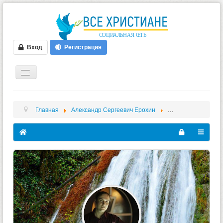
Вход
Регистрация
ГЛАВНАЯ
Главная
Александр Сергеевич Ерохин
Информация
ФОРУМ
ВИДЕО
БЛОГИ
МУЗЫКА
БИБЛИЯ
ОПРОСЫ
НОВОСТИ