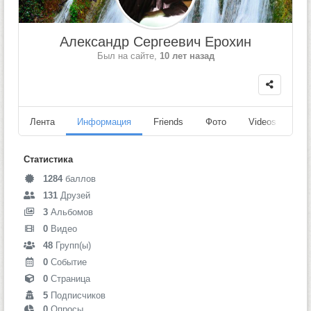
Александр Сергеевич Ерохин
Был на сайте,
10 лет назад
Лента
Информация
Friends
Фото
Videos
Fo
Статистика
1284
баллов
131
Друзей
3
Альбомов
0
Видео
48
Групп(ы)
0
Событие
0
Страница
5
Подписчиков
0
Опросы