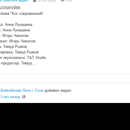
стианское видео
17.05.2023
735
АЛЛИЛУЙЯ!
ьбома "Бог сокровенный!
а: Анна Лукашина
: Анна Лукашина
: Игорь Чикалов
окал: Игорь Чикалов
а: Тимур Рыжов
ировка: Тимур Рыжов
я звукозаписи: Т&Т Studio
-продюсер: Тимур...
Библейская Лига г. Сочи
добавил видео
3 лет назад