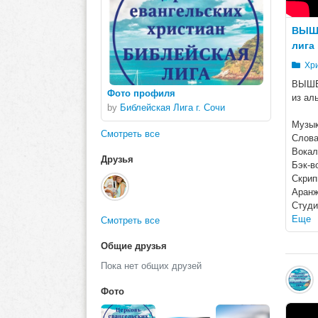
ВЫШЕ
лига 
Хри
ВЫШЕ
Фото профиля
из ал
by
Библейская Лига г. Сочи
Музык
Смотреть все
Слова
Вокал
Друзья
Бэк-в
Скрип
Аранж
Студи
Еще
Смотреть все
Общие друзья
Пока нет общих друзей
Фото