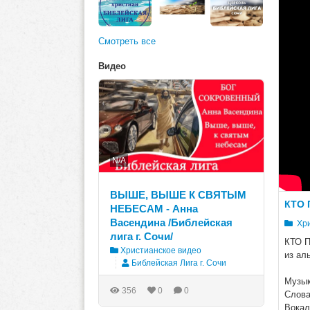
Смотреть все
Видео
N/A
ВЫШЕ, ВЫШЕ К СВЯТЫМ
КТО 
НЕБЕСАМ - Анна
Васендина /Библейская
Хри
лига г. Сочи/
КТО 
Христианское видео
из ал
Библейская Лига г. Сочи
Музык
356
0
0
Слова
Вокал