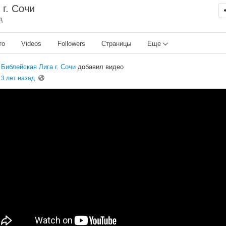
 г. Сочи
д
то
Videos
Followers
Страницы
Еще
Библейская Лига г. Сочи
добавил видео
3 лет назад