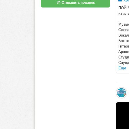
Хри
Отправить подарок
ПОЙ 
из ал
Музык
Слова
Вокал
Бэк-в
Гитар
Аранж
Студи
Саунд
Еще