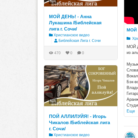
N/A
МОЙ ДЕНЬ! - Анна
Лукашина /Библейская
лига г. Сочи/
МОЙ 
Христианское видео
Хри
Библейская Лига г. Сочи
МОЙ 
из ал
470
0
0
Музык
Слова
Вокал
Бэк-в
Влади
Гитар
Аранж
N/A
Студи
Еще
ПОЙ АЛЛИЛУЙЯ! - Игорь
Чикалов /Библейская лига
г. Сочи/
Христианское видео