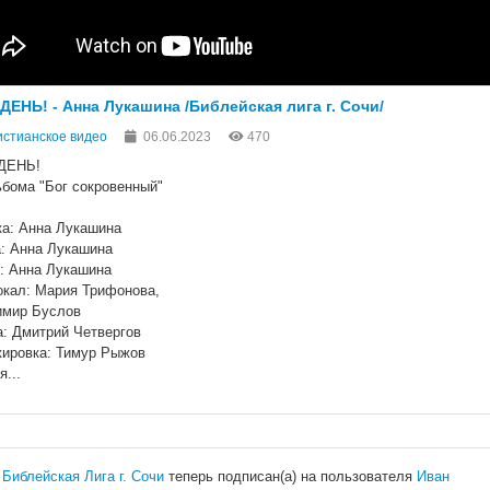
ДЕНЬ! - Анна Лукашина /Библейская лига г. Сочи/
стианское видео
06.06.2023
470
ДЕНЬ!
ьбома "Бог сокровенный"
а: Анна Лукашина
: Анна Лукашина
: Анна Лукашина
окал: Мария Трифонова,
мир Буслов
а: Дмитрий Четвергов
ировка: Тимур Рыжов
я...
Библейская Лига г. Сочи
теперь подписан(а) на пользователя
Иван