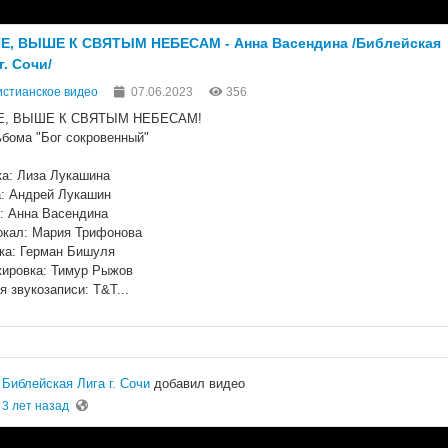
, ВЫШЕ К СВЯТЫМ НЕБЕСАМ - Анна Васендина /Библейская
г. Сочи/
стианское видео
07.06.2023
356
, ВЫШЕ К СВЯТЫМ НЕБЕСАМ!
ьбома "Бог сокровенный"
а: Лиза Лукашина
: Андрей Лукашин
: Анна Васендина
окал: Мария Трифонова
ка: Герман Бишуля
ировка: Тимур Рыжов
я звукозаписи: Т&Т...
Библейская Лига г. Сочи
добавил видео
3 лет назад