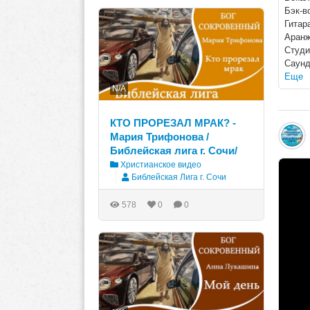
Бэк-в
Гитар
Аранж
Студи
Саунд
Еще
N/A
КТО ПРОРЕЗАЛ МРАК? -
Мария Трифонова /
Библейская лига г. Сочи/
Христианское видео
Библейская Лига г. Сочи
578
0
0