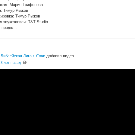
окал: Мария Трифонова
а: Тимур Рыжов
ировка: Тимур Рыжов
я звукозаписи: Т&Т Studio
-продю...
Библейская Лига г. Сочи
добавил видео
3 лет назад