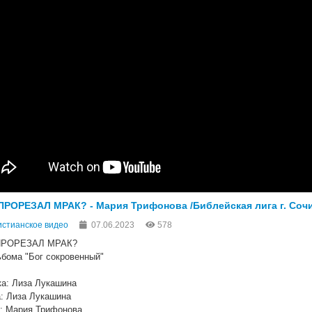
ПРОРЕЗАЛ МРАК? - Мария Трифонова /Библейская лига г. Сочи
стианское видео
07.06.2023
578
ПРОРЕЗАЛ МРАК?
ьбома "Бог сокровенный"
а: Лиза Лукашина
: Лиза Лукашина
: Мария Трифонова