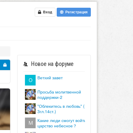
Вход
Регистрация
Новое на форуме
ветхий завет
просьба молитвенной
поддержки-2
"облекитесь в любовь" (кол.
3гл.14ст.)
какие люди смогут войти в
царство небесное？