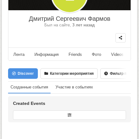
Дмитрий Сергеевич Фармов
Был на сайте,
3 лет назад
Лента
Информация
Friends
Фото
Videos
Fo
Discover
Категории мероприятия
Фильтр по Дате
Созданные события
Участие в событиях
Created Events