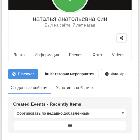
наталья анатольевна син
Был на сайте,
7 лет назад
Лента
Информация
Friends
Фото
Videos
Fo
Discover
Категории мероприятия
Фильтр по Дате
Созданные события
Участие в событиях
Created Events - Recently Items
Сортировать по недавно добавленным