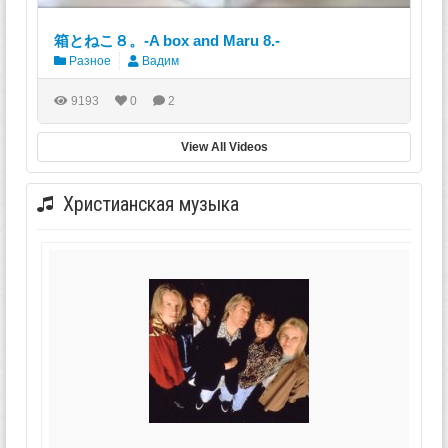
箱とねこ８。-A box and Maru 8.-
Разное
Вадим
9193
0
2
View All Videos
Христианская музыка