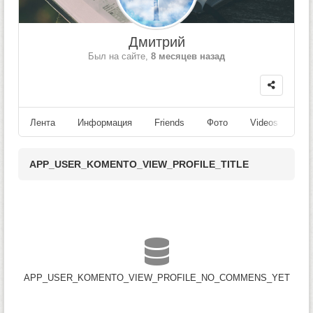
Дмитрий
Был на сайте,
8 месяцев назад
Лента
Информация
Friends
Фото
Videos
Fo
APP_USER_KOMENTO_VIEW_PROFILE_TITLE
APP_USER_KOMENTO_VIEW_PROFILE_NO_COMMENS_YET