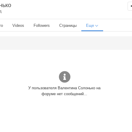
нько
д
то
Videos
Followers
Страницы
Еще
У пользователя Валентина Солонько на
форуме нет сообщений...