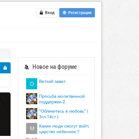
Вход
Регистрация
Новое на форуме
ветхий завет
просьба молитвенной
поддержки-2
"облекитесь в любовь" (кол.
3гл.14ст.)
какие люди смогут войти в
царство небесное？