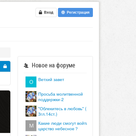
Вход
Регистрация
Новое на форуме
ветхий завет
просьба молитвенной
поддержки-2
"облекитесь в любовь" (кол.
3гл.14ст.)
какие люди смогут войти в
царство небесное？