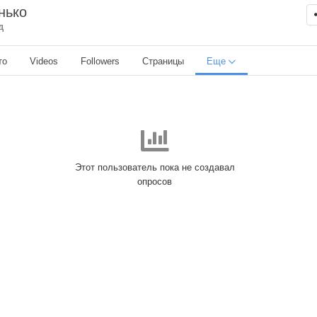
нько
д
то
Videos
Followers
Страницы
Еще
Этот пользователь пока не создавал
опросов