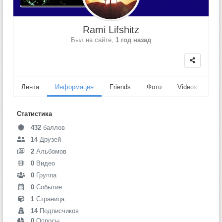
Rami Lifshitz
Был на сайте,
1 год назад
Лента
Информация
Friends
Фото
Videos
Fo
Статистика
432
баллов
14
Друзей
2
Альбомов
0
Видео
0
Группа
0
Событие
1
Страница
14
Подписчиков
0
Опросы