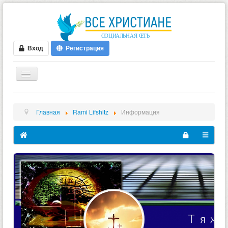
Вход
Регистрация
ГЛАВНАЯ
Главная
Rami Lifshitz
Информация
ФОРУМ
ВИДЕО
БЛОГИ
МУЗЫКА
БИБЛИЯ
ОПРОСЫ
НОВОСТИ