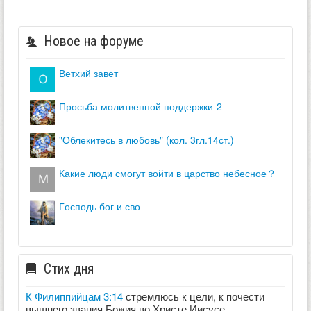
Новое на форуме
ветхий завет
просьба молитвенной поддержки-2
"облекитесь в любовь" (кол. 3гл.14ст.)
какие люди смогут войти в царство небесное？
господь бог и сво
Стих дня
К Филиппийцам 3:14
стремлюсь к цели, к почести
вышнего звания Божия во Христе Иисусе.