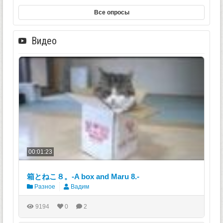
Все опросы
Видео
00:01:23
箱とねこ８。-A box and Maru 8.-
Разное
Вадим
9194
0
2