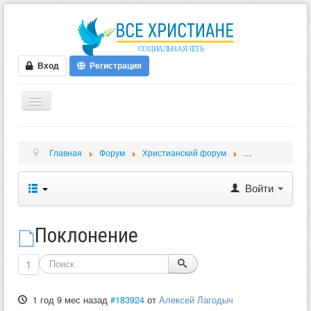
Вход
Регистрация
ГЛАВНАЯ
Главная
Форум
Христианский форум
Обсуждение биб
ФОРУМ
ВИДЕО
Войти
БЛОГИ
МУЗЫКА
Поклонение
БИБЛИЯ
1
ОПРОСЫ
1 год 9 мес назад
#183924
от
Алексей Лагодыч
НОВОСТИ