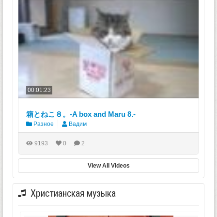
00:01:23
箱とねこ８。-A box and Maru 8.-
Разное
Вадим
9193
0
2
View All Videos
Христианская музыка