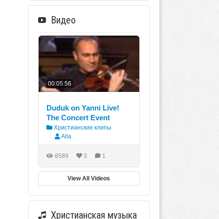
Видео
00:05:56
Duduk on Yanni Live!
The Concert Event
Христианские клипы
Alla
8589
3
1
View All Videos
Христианская музыка