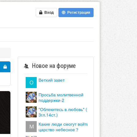
Вход
Регистрация
Новое на форуме
ветхий завет
просьба молитвенной
поддержки-2
"облекитесь в любовь" (кол.
3гл.14ст.)
какие люди смогут войти в
царство небесное？