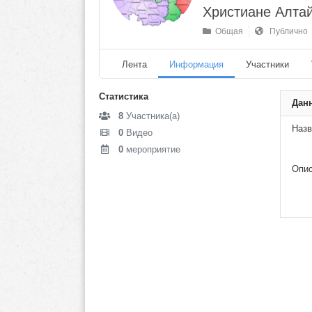
Христиане Алтай
Общая
Публично
Лента
Информация
Участники
Статистика
Дан
8
Участника(а)
Назв
0
Видео
0
мероприятие
Опис