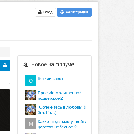
Вход
Регистрация
Новое на форуме
ветхий завет
просьба молитвенной
поддержки-2
"облекитесь в любовь" (кол.
3гл.14ст.)
какие люди смогут войти в
царство небесное？