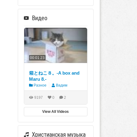
Видео
00:01:23
箱とねこ８。-A box and
Maru 8.-
Разное
Вадим
9197
0
2
View All Videos
Христианская музыка