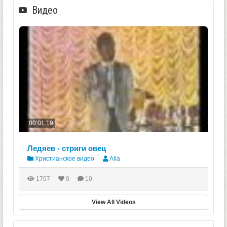
Видео
00:01:19
Ледяев - стриги овец
Христианское видео
Alla
1707
0
10
View All Videos